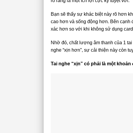
rõ ràng là một ích lợi cực kỳ tuyệt vời.
Bạn sẽ thấy sự khác biệt này rõ hơn k
cao hơn và sống động hơn. Bên cạnh đó
xác hơn so với khi không sử dụng card
Nhờ đó, chất lượng âm thanh của 1 tai 
nghe “xịn hơn”, sự cải thiện này còn tu
Tai nghe “xịn” có phải là một khoả