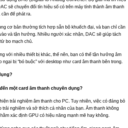
DAC sẽ chuyển đổi tín hiệu số có trên máy tính thành âm thanh
 cần để phát ra.
ng cơ bản thường tích hợp sẵn bộ khuếch đại, và bạn chỉ cần
a vào và tận hưởng. Nhiều người xác nhận, DAC sẽ giúp tách
 từ bo mạch chủ.
g với nhiều thiết bị khác, thế nên, bạn có thể tận hưởng âm
 ngại bị “bó buộc” với desktop như card âm thanh bên trong.
dụng?
thiện trải nghiệm âm thanh cho PC. Tuy nhiên, việc có đáng bỏ
ào trải nghiệm và sở thích cá nhân của bạn. Âm thanh không
nhằm xác định GPU có hiệu năng mạnh mẽ hay không.