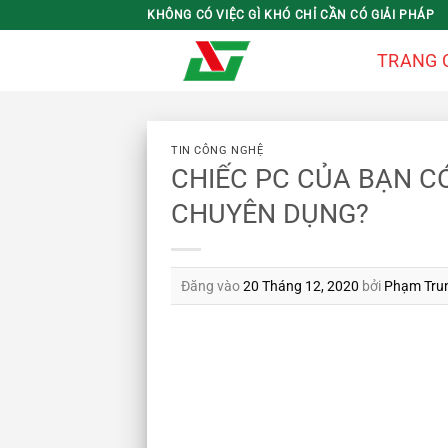
Bỏ
KHÔNG CÓ VIỆC GÌ KHÓ CHỈ CẦN CÓ GIẢI PHÁP
qua
TRANG 
nội
dung
TIN CÔNG NGHỆ
CHIẾC PC CỦA BẠN C
CHUYÊN DỤNG?
Đăng vào
20 Tháng 12, 2020
bởi
Phạm Tru