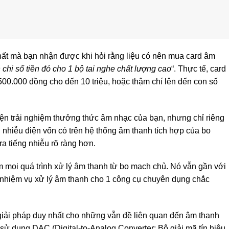
nhất mà bạn nhận được khi hỏi rằng liệu có nên mua card âm
 chi số tiền đó cho 1 bộ tai nghe chất lượng cao
“. Thực tế, card
500.000 đồng cho đến 10 triệu, hoặc thậm chí lên đến con số
hiện trải nghiệm thưởng thức âm nhạc của bạn, nhưng chỉ riêng
g nhiễu điện vốn có trên hệ thống âm thanh tích hợp của bo
ra tiếng nhiễu rõ ràng hơn.
 mọi quá trình xử lý âm thanh từ bo mạch chủ. Nó vẫn gần với
 nhiệm vụ xử lý âm thanh cho 1 công cụ chuyên dụng chắc
giải pháp duy nhất cho những vẫn đề liên quan đến âm thanh
à sử dụng DAC (Digital-to-Analog Converter: Bộ giải mã tín hiệu