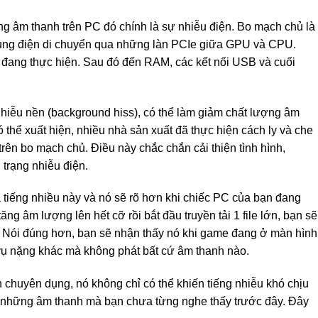
g âm thanh trên PC đó chính là sự nhiễu điện. Bo mạch chủ là
 xung điện di chuyển qua những làn PCIe giữa GPU và CPU.
t đang thực hiện. Sau đó đến RAM, các kết nối USB và cuối
 nhiễu nền (background hiss), có thể làm giảm chất lượng âm
 thể xuất hiện, nhiều nhà sản xuất đã thực hiện cách ly và che
rên bo mạch chủ. Điều này chắc chắn cải thiện tình hình,
 trạng nhiễu điện.
tiếng nhiều này và nó sẽ rõ hơn khi chiếc PC của bạn đang
ng âm lượng lên hết cỡ rồi bắt đầu truyền tải 1 file lớn, bạn sẽ
ày. Nói đúng hơn, bạn sẽ nhận thấy nó khi game đang ở màn hình
c vụ nặng khác mà không phát bất cứ âm thanh nào.
 chuyên dụng, nó không chỉ có thể khiến tiếng nhiễu khó chịu
 những âm thanh mà bạn chưa từng nghe thấy trước đây. Đây