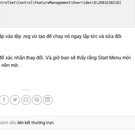
ntrolSet\Control\FeatureManagement\Overrides\0\2093230218]

p vào tệp .reg vừ tạo để chạy nó ngay lập tức và sửa đổi
để xác nhận thay đổi. Và giờ bạn sẽ thấy rằng Start Menu mới
à nền mờ.
 Đánh dấu
liên kết thường trực
.