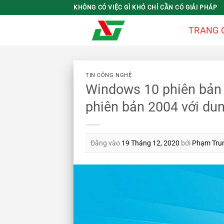
Bỏ
KHÔNG CÓ VIỆC GÌ KHÓ CHỈ CẦN CÓ GIẢI PHÁP
qua
TRANG 
nội
dung
TIN CÔNG NGHỆ
Windows 10 phiên bản 
phiên bản 2004 với d
Đăng vào
19 Tháng 12, 2020
bởi
Phạm Tru