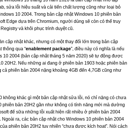
ab, sửa lỗi hiệu suất và cải tiến chất lượng cũng như loại bỏ
 Windows 10 2004. Trong bản cập nhật Windows 10 phiên bản
oft Edge dựa trên Chromium, người dùng sẽ còn có thể truy
egistry và khôi phục trình duyệt cũ.
ần cập nhật khác, nhưng có một thay đổi lớn trong bản cập
t thông qua “
enablement package
”, điều này có nghĩa là nếu
 10 2004 (bản cập nhật tháng 5 năm 2020) sẽ tự động được
10 20H2. Nếu những ai đang ở phiên bản 1903 hoặc phiên bản
ng cả phiên bản 2004 nặng khoảng 4GB đến 4,7GB cũng như
 không khác gì một bản cập nhật sửa lỗi, nó chỉ nặng có chưa
0 phiên bản 20H2 gần như không có tính năng mới mà dường
osoft để sữa những lỗi xuất hiện rất nhiều ở phiên bản 2004
h. Ngoài ra, các bản cập nhật cho Windows 10 phiên bản 2004
của phiên bản 20H2 tuy nhiên “chưa được kích hoạt”. Nói cách