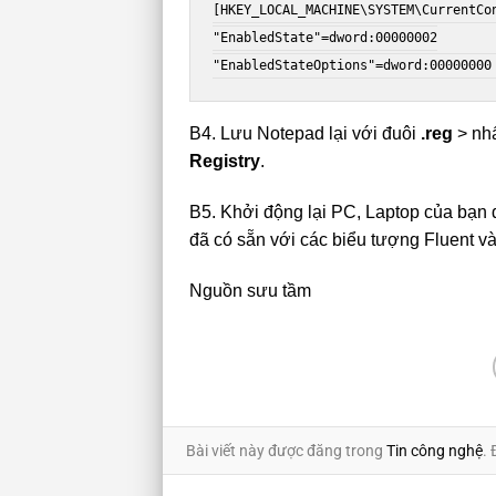
[HKEY_LOCAL_MACHINE\SYSTEM\CurrentCo
"EnabledState"=dword:00000002

"EnabledStateOptions"=dword:00000000
B4. Lưu Notepad lại với đuôi
.reg
> nhấ
Registry
.
B5. Khởi động lại PC, Laptop của bạn 
đã có sẵn với các biểu tượng Fluent v
Nguồn sưu tầm
Bài viết này được đăng trong
Tin công nghệ
.