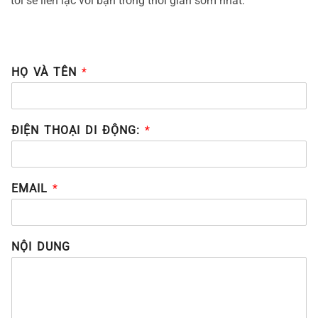
tôi sẽ liên lạc với bạn trong thời gian sớm nhất.
HỌ VÀ TÊN
*
ĐIỆN THOẠI DI ĐỘNG:
*
EMAIL
*
NỘI DUNG