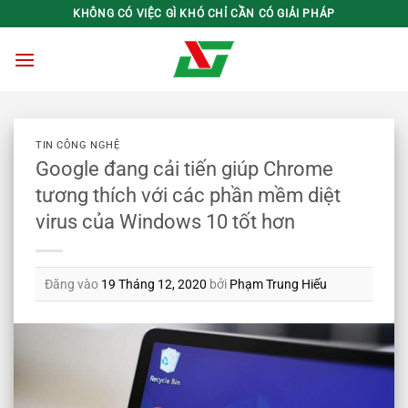
Bỏ
KHÔNG CÓ VIỆC GÌ KHÓ CHỈ CẦN CÓ GIẢI PHÁP
qua
nội
dung
TIN CÔNG NGHỆ
Google đang cải tiến giúp Chrome
tương thích với các phần mềm diệt
virus của Windows 10 tốt hơn
Đăng vào
19 Tháng 12, 2020
bởi
Phạm Trung Hiếu