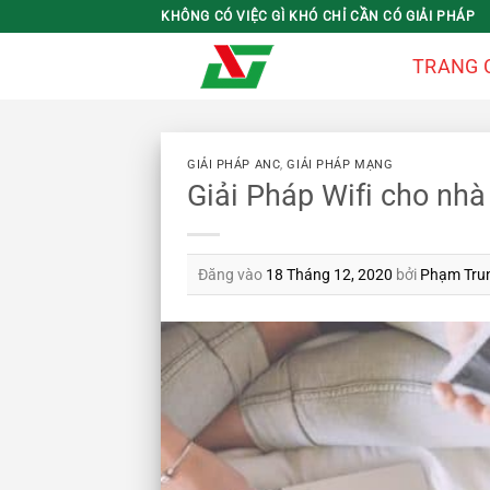
Bỏ
KHÔNG CÓ VIỆC GÌ KHÓ CHỈ CẦN CÓ GIẢI PHÁP
qua
TRANG 
nội
dung
GIẢI PHÁP ANC
,
GIẢI PHÁP MẠNG
Giải Pháp Wifi cho nhà
Đăng vào
18 Tháng 12, 2020
bởi
Phạm Tru