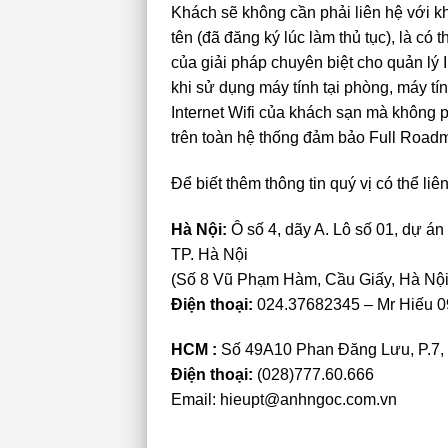
Khách sẽ không cần phải liên hệ với 
tên (đã đăng ký lúc làm thủ tục), là có
của giải pháp chuyên biệt cho quản lý 
khi sử dụng máy tính tại phòng, máy t
Internet Wifi của khách sạn mà không p
trên toàn hệ thống đảm bảo Full Roadm
Để biết thêm thông tin quý vị có thể li
Hà Nội:
Ô số 4, dãy A. Lô số 01, dự á
TP. Hà Nội
(Số 8 Vũ Phạm Hàm, Cầu Giấy, Hà Nội
Điện thoại:
024.37682345 – Mr Hiếu 
HCM :
Số 49A10 Phan Đăng Lưu, P.7
Điện thoại:
(028)777.60.666
Email:
hieupt@anhngoc.com.vn