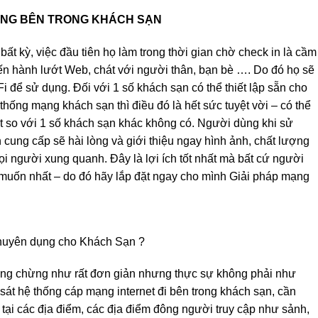
HỐNG BÊN TRONG KHÁCH SẠN
t kỳ, việc đầu tiên họ làm trong thời gian chờ check in là cầm
iến hành lướt Web, chát với người thân, bạn bè …. Do đó họ sẽ
i để sử dụng. Đối với 1 số khách sạn có thể thiết lập sẵn cho
thống mạng khách sạn thì điều đó là hết sức tuyệt vời – có thể
t so với 1 số khách sạn khác không có. Người dùng khi sử
 cung cấp sẽ hài lòng và giới thiệu ngay hình ảnh, chất lượng
i người xung quanh. Đây là lợi ích tốt nhất mà bất cứ người
uốn nhất – do đó hãy lắp đặt ngay cho mình Giải pháp mạng
 chuyên dụng cho Khách Sạn ?
ưởng chừng như rất đơn giản nhưng thực sự không phải như
 sát hệ thống cáp mạng internet đi bên trong khách sạn, cần
ại các địa điểm, các địa điểm đông người truy cập như sảnh,